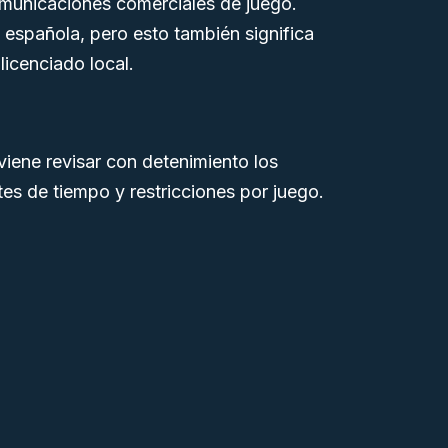
municaciones comerciales de juego.
n española, pero esto también significa
licenciado local.
viene revisar con detenimiento los
tes de tiempo y restricciones por juego.