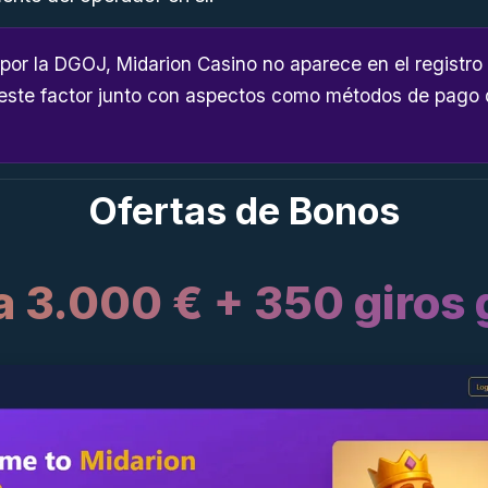
do por la DGOJ, Midarion Casino no aparece en el registr
este factor junto con aspectos como métodos de pago di
Ofertas de Bonos
 3.000 € + 350 giros 