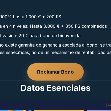
 100% hasta 1.000 € + 200 FS
 en 4 niveles: Hasta 3.000 € + 350 FS combinados
tivación: 20 € para bono de bienvenida
no existe garantía de ganancia asociada al bono; se t
nes específicas, no de un mecanismo de rentabilidad a
Reclamar Bono
Datos Esenciales