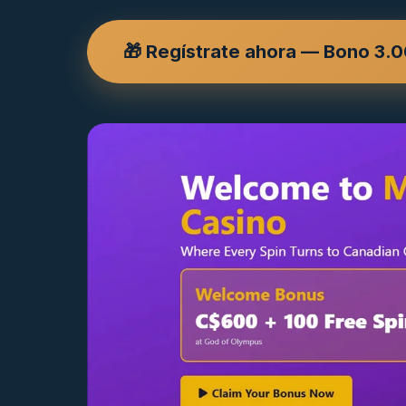
🎁 Regístrate ahora — Bono 3.